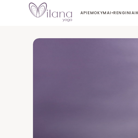
APIE
MOKYMAI
RENGINIAI
▾