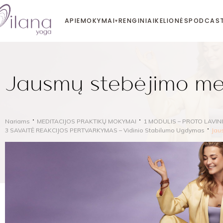
APIE
MOKYMAI
RENGINIAI
KELIONĖS
PODCAS
▾
Jausmų stebėjimo me
Nariams
MEDITACIJOS PRAKTIKŲ MOKYMAI
1 MODULIS – PROTO LAVIN
3 SAVAITĖ REAKCIJOS PERTVARKYMAS – Vidinio Stabilumo Ugdymas
Jau