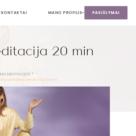
T
KONTAKTAI
MANO PROFILIS
PASIŪLYMAI
▾
ditacija 20 min
IMO MEDITACIJOS
smų stebėjimo meditacija 20 min