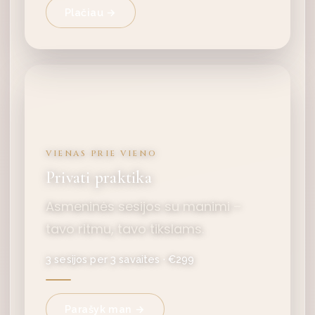
Plačiau →
VIENAS PRIE VIENO
Privati praktika
Asmeninės sesijos su manimi –
tavo ritmu, tavo tikslams.
3 sesijos per 3 savaites · €299
Parašyk man →