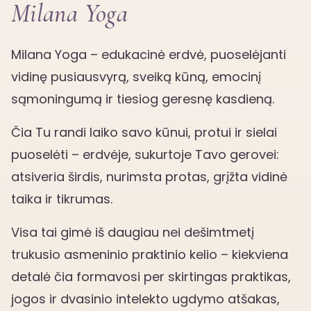
Milana Yoga
Milana Yoga – edukacinė erdvė, puoselėjanti
vidinę pusiausvyrą, sveiką kūną, emocinį
sąmoningumą ir tiesiog geresnę kasdieną.
Čia Tu randi laiko savo kūnui, protui ir sielai
puoselėti – erdvėje, sukurtoje Tavo gerovei:
atsiveria širdis, nurimsta protas, grįžta vidinė
taika ir tikrumas.
Visa tai gimė iš daugiau nei dešimtmetį
trukusio asmeninio praktinio kelio – kiekviena
detalė čia formavosi per skirtingas praktikas,
jogos ir dvasinio intelekto ugdymo atšakas,