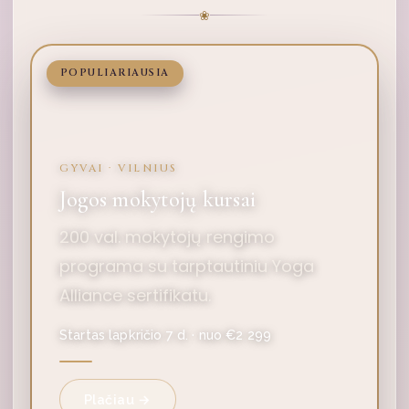
❀
POPULIARIAUSIA
GYVAI · VILNIUS
Jogos mokytojų kursai
200 val. mokytojų rengimo
programa su tarptautiniu Yoga
Alliance sertifikatu.
Startas lapkričio 7 d. · nuo €2 299
Plačiau →