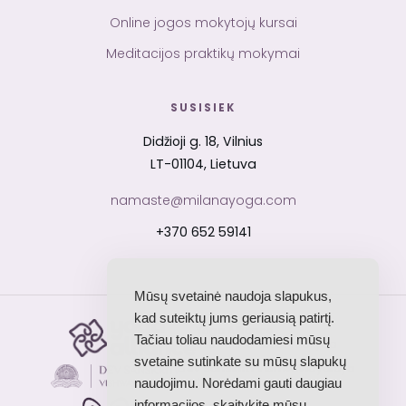
Online jogos mokytojų kursai
Meditacijos praktikų mokymai
SUSISIEK
Didžioji g. 18, Vilnius
LT-01104, Lietuva
namaste@milanayoga.com
+370 652 59141
Mūsų svetainė naudoja slapukus,
kad suteiktų jums geriausią patirtį.
Yoga Alliance
Tačiau toliau naudodamiesi mūsų
RYS · akredituota mokykla
svetaine sutinkate su mūsų slapukų
Dev Sanskriti Vishwavidyalaya
partnerystė · Indija
naudojimu. Norėdami gauti daugiau
informacijos, skaitykite mūsų