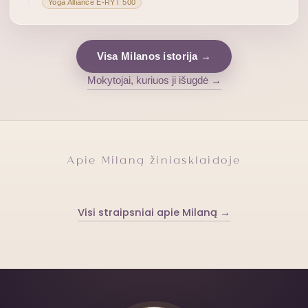
Yoga Alliance E-RYT 500
Visa Milanos istorija →
Mokytojai, kuriuos ji išugdė →
Apie Milaną žiniasklaidoje
Visi straipsniai apie Milaną →