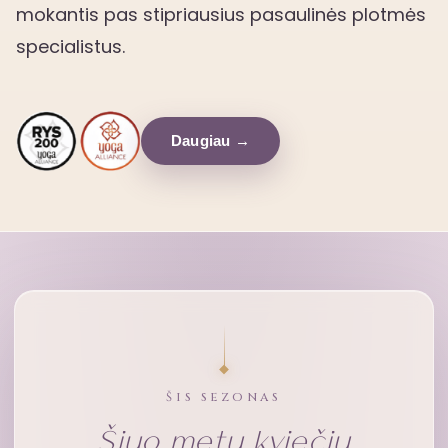
mokantis pas stipriausius pasaulinės plotmės
specialistus.
Daugiau →
ŠIS SEZONAS
Šiuo metu kviečiu