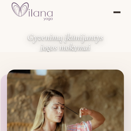
Gyvenimą įkūnijantys
jogos mokymai