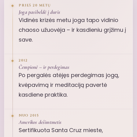
PRIEŠ 20 METŲ
Joga pasibeldė į duris
Vidinės krizės metu joga tapo vidinio
chaoso užuovėja – ir kasdieniu grįžimu į
save.
2012
Čempionė – ir perdegimas
Po pergalės atėjęs perdegimas jogą,
kvėpavimą ir meditaciją pavertė
kasdiene praktika.
NUO 2015
Amerikos dešimtmetis
Sertifikuota Santa Cruz mieste,