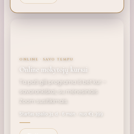
ONLINE · SAVO TEMPU
Online mokytojų kursai
Ta pati gili programa iš bet kur –
savarankiškai, su mėnesiniais
Zoom susitikimais.
Startas spalio 31 d. · 6 mėn. · nuo €1 399