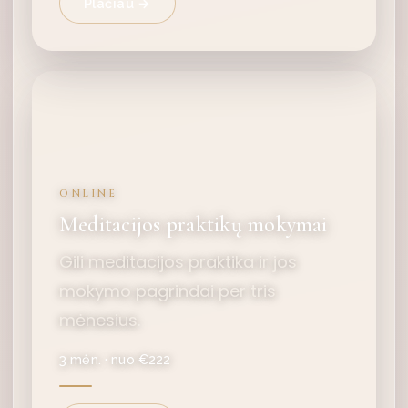
Plačiau →
ONLINE
Meditacijos praktikų mokymai
Gili meditacijos praktika ir jos
mokymo pagrindai per tris
mėnesius.
3 mėn. · nuo €222