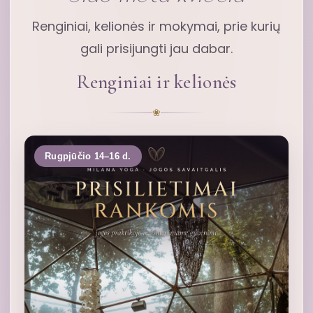
Renginiai, kelionės ir mokymai, prie kurių
gali prisijungti jau dabar.
Renginiai ir kelionės
❀
Rugpjūčio 14–16 d.