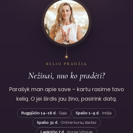
KELIO PRADŽIA
Nežinai, nuo ko pradėti?
Parašyk man apie save – kartu rasime tavo
kelią. O jei širdis jau žino, pasirink datą.
Rugpjūčio 14–16 d.
· Gaja
Spalio 1–9 d.
· Indija
Spalio 31 d.
· Online kursų startas
Lapkričio 7 d.
· Kursai Vilniuje