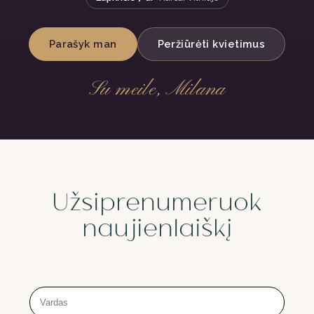
Parašyk man
Peržiūrėti kvietimus
Su meile, Milana
Užsiprenumeruok
naujienlaiškį