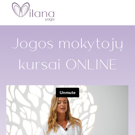
Jogos mokytojų
kursai ONLINE