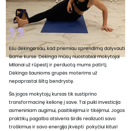
”
Esu dėkinga sau, kad priėmiau sprendimą dalyvauti
šiame kurse. Dėkinga mūsų nuostabiai mokytojai
Milanai už rūpestį ir perduotą mums patirtį.
Dėkinga šaunioms grupės moterims už
nepaprastai šiltą bendrystę.
Šis jogos mokytojų kursas tik sustiprino
transformacinę kelionę į save. Tai puiki investicija
asmeniniam augimui, pasitikėjimui ir tikėjimui. Jogos
praktikų pagalba atsiveria širdis realizuoti savo
troškimus ir savo energija įkvėpti pokyčiui kitus!