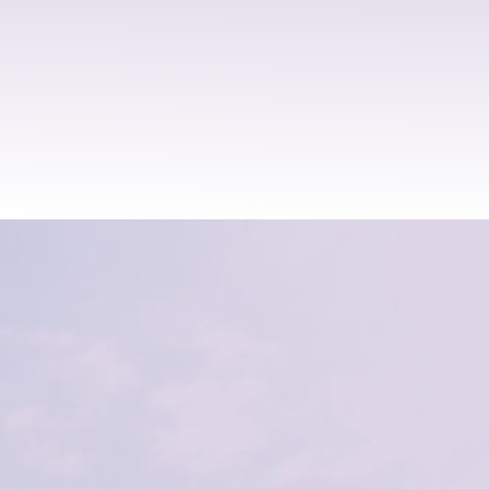
kaip įgyti naują profesiją
ir tuo pačiu negriauti visos dabartinės
struktūros.
Tačiau kartais viskas, ko reikia, tai erdvė,
kurioje gali AUGTI savo tempu, iš ten, kur
esi dabar.
Per gilesnį savęs pažinimą, sveikatingumą
ir sąmoningą veiklą,
kuri augina ne tik tave, bet ir įgalina padėti
kitiems