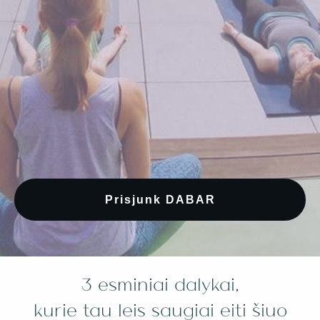
Ir tai ypač svarbu, kai kalbame apie savo
kūną, vidinę būseną ir dvasinį kelią.
ar tikrai įmanoma mokytis jogos
nuotoliniu būdu – giliau, ne
Prisjunk DABAR
paviršutiniškai?
ar galėsiu saugiai ir teisingai
praktikuoti, jei šalia nėra mokytojos
gyvai?
3 esminiai dalykai,
kurie tau leis saugiai eiti šiuo