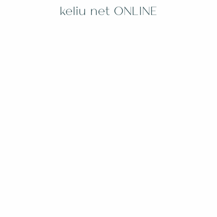
keliu net ONLINE
Tikrasis mokymasis prasideda per
patyrimą - net jei esi namuose
Jogos negalima išmokti tik iš knygų – ją reikia