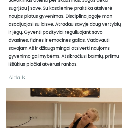
Suvokimas ateina per skausmus. Jogos dėka
sugrįžau į save. Su kasdienine praktika atsivėrė
naujas platus gyvenimas. Disciplina jogoje man
asocijuojasi su laisve. Atradau savyje daug vertybių
ir jėgų. Gyventi pozityviai reguliuojant savo
dvasines, fizines ir emocines galias. Vadovauti
savajam Aš ir džiaugsmingai atsiverti naujoms
gyvenimo galimybėms. Atsikračiusi baimių, priimu
iššūkius plačiai atvėrusi rankas.
Aida K.