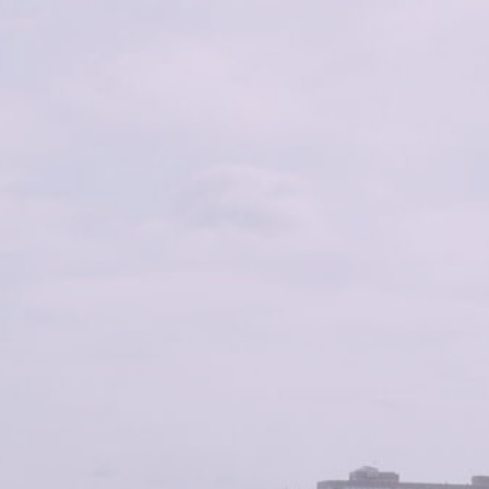
Jogos mokytojo profesija
Apie pokytį, kuris yra prasmingas,
gilus ir PASIEKIAMAS
Kaip būtų, jei galėtum:
rūpintis savo sveikata ir vidine
ramybe,