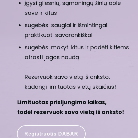
įgysi gilesnių, sąmoningų žinių apie
save ir kitus
sugebėsi saugiai ir išmintingai
praktikuoti savarankiškai
sugebėsi mokyti kitus ir padėti kitiems
atrasti jogos naudą
Rezervuok savo vietą iš anksto,
kadangi limituotas vietų skaičius!
Limituotas prisijungimo laikas,
todėl rezervuok savo vietą iš anksto!
Registruotis DABAR