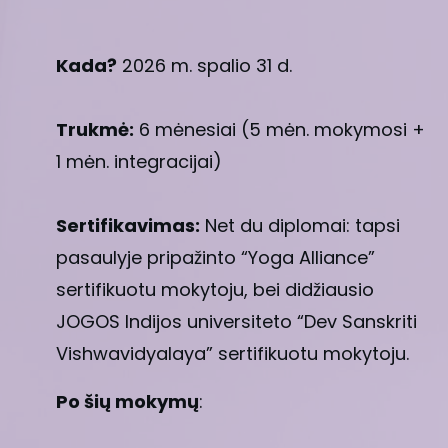
Kada?
2026 m. spalio 31 d.
Trukmė
:
6 mėnesiai (5 mėn. mokymosi +
1 mėn. integracijai)
Sertifikavimas
:
Net du diplomai: tapsi
pasaulyje pripažinto “Yoga Alliance”
sertifikuotu mokytoju, bei didžiausio
JOGOS Indijos universiteto “Dev Sanskriti
Vishwavidyalaya” sertifikuotu mokytoju.
Po šių mokymų
: