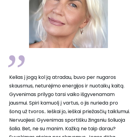
”
Kelias į jogą kol ją atradau, buvo per nugaros
skausmus, neturėjimo energijos ir nuotaikų kaitą.
Gyvenimas prilygo tarsi vaiko išgyvenamam
jausmui. Spiri kamuolį į vartus, o jis nurieda pro
šoną už tvoros.. Ieškai jo, ieškai priežasčių taiklumui.
Nervuojiesi. Gyvenimas sportišku žingsniu šoliuoja
šalia. Bet, ne su manim. Kažką ne taip darau?