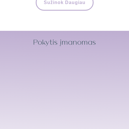
Sužinok Daugiau
Pokytis įmanomas
Šiuolaikiniame pasaulyje sunku rasti būdą,