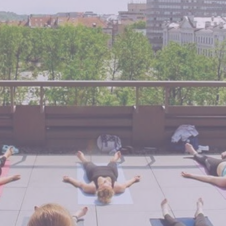
gilinti ryšį su savimi,
ir tuo pačiu įgyti profesiją, kuri įkvepia,
augina ir padeda kitiems?
Nuotoliniu būdu, be spaudimo viską
mesti, keisti ar išvykti.
Savo tempu, iš bet kurios tau patogios
vietos.
Visgi, kyla klausimų...