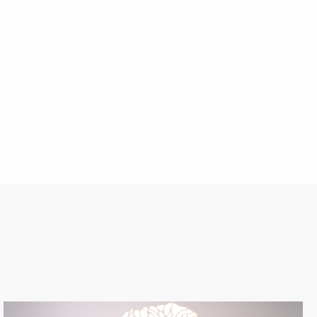
suprasti, ką darai, kodėl tai veikia, ir kaip tai
daryti saugiai.
Rytų išminties ir Vakarų mokslo sintezė
Visapusiškam augimui, net ir online erdvėje. Rytų
tradicijos padeda prisiliesti prie gilesnių
sąmoningumo ir vidinės ramybės šaltinių, o
Vakarų mokslas suteikia struktūrą, aiškumą ir
saugumą. Ši unikali sintezė leidžia tau ne tik
suprasti, kodėl joga veikia, bet ir kaip ją pritaikyti
šiuolaikiniame pasaulyje (tiek savo gyvenime,
tiek padedant kitiems).