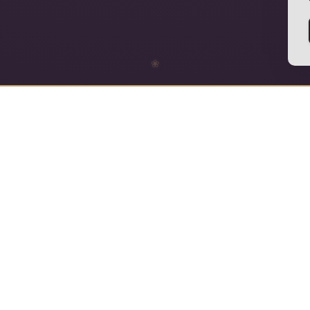
❀
SVEIKA, KAD ATĖJAI
Namaste, esu Milana
Mano darbas yra padėti žmogui prisiminti save per 
Per jogą, kvėpavimą, meditaciją ir sąmoningą ju
būti pilniau.