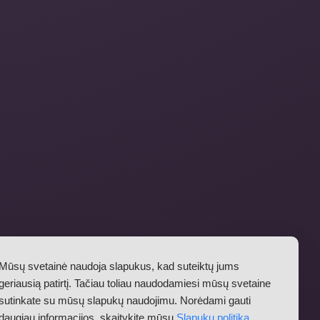
Mūsų svetainė naudoja slapukus, kad suteiktų jums
geriausią patirtį. Tačiau toliau naudodamiesi mūsų svetaine
sutinkate su mūsų slapukų naudojimu. Norėdami gauti
daugiau informacijos, skaitykite mūsų
Slapukų politiką
.