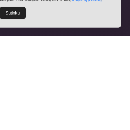
Sutinku
kūną.
desį mokomės gyvenime