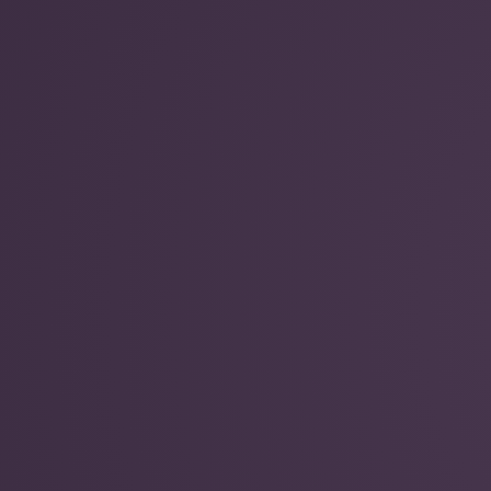
Mokytojų
kursai