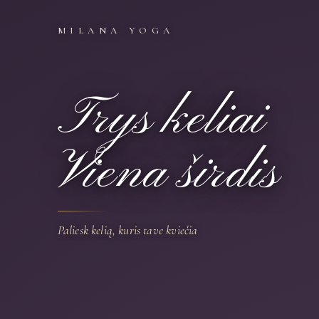
MILANA YOGA
Trys keliai
Viena širdis
Paliesk kelią, kuris tave kviečia