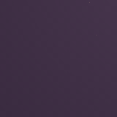
Me
Kelionės