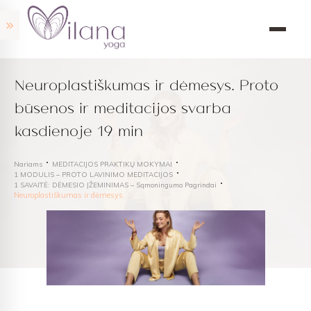
Neuroplastiškumas ir dėmesys. Proto
būsenos ir meditacijos svarba
kasdienoje 19 min
Nariams
MEDITACIJOS PRAKTIKŲ MOKYMAI
1 MODULIS – PROTO LAVINIMO MEDITACIJOS
1 SAVAITĖ: DĖMESIO ĮŽEMINIMAS – Sąmoningumo Pagrindai
Neuroplastiškumas ir dėmesys. Proto būsenos ir meditacijos svarba kasdienoje 19 min