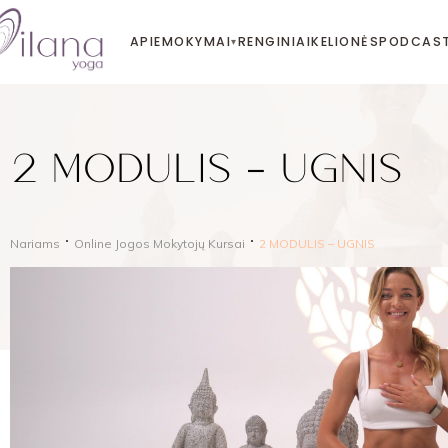
APIE
MOKYMAI
RENGINIAI
KELIONĖS
PODCAS
▾
2 MODULIS – UGNIS
Nariams
Online Jogos Mokytojų Kursai
2 MODULIS – UGNIS