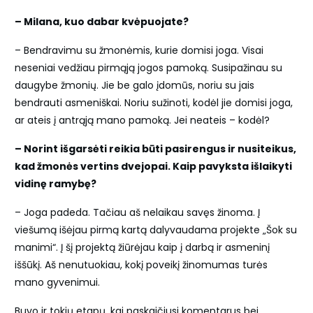
– Milana, kuo dabar kvėpuojate?
– Bendravimu su žmonėmis, kurie domisi joga. Visai
neseniai vedžiau pirmąją jogos pamoką. Susipažinau su
daugybe žmonių. Jie be galo įdomūs, noriu su jais
bendrauti asmeniškai. Noriu sužinoti, kodėl jie domisi joga,
ar ateis į antrąją mano pamoką. Jei neateis – kodėl?
– Norint išgarsėti reikia būti pasirengus ir nusiteikus,
kad žmonės vertins dvejopai. Kaip pavyksta išlaikyti
vidinę ramybę?
– Joga padeda. Tačiau aš nelaikau savęs žinoma. Į
viešumą išėjau pirmą kartą dalyvaudama projekte „Šok su
manimi“. Į šį projektą žiūrėjau kaip į darbą ir asmeninį
iššūkį. Aš nenutuokiau, kokį poveikį žinomumas turės
mano gyvenimui.
Buvo ir tokių etapų, kai paskaičiusi komentarus bei