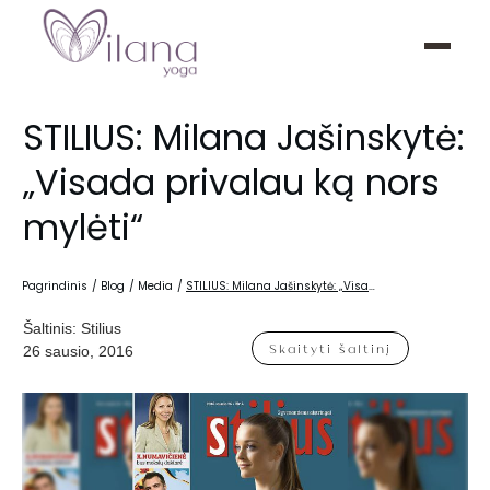
STILIUS: Milana Jašinskytė:
„Visada privalau ką nors
mylėti“
Pagrindinis
/
Blog
/
Media
/
STILIUS: Milana Jašinskytė: „Visada privalau ką nors mylėti“
Šaltinis:
Stilius
Skaityti šaltinį
26 sausio, 2016