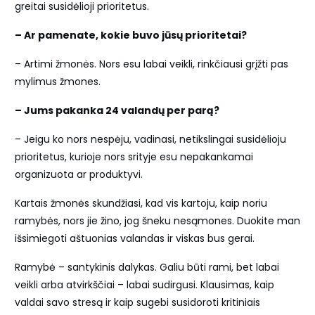
greitai susidėlioji prioritetus.
– Ar pamenate, kokie buvo jūsų prioritetai?
– Artimi žmonės. Nors esu labai veikli, rinkčiausi grįžti pas
mylimus žmones.
– Jums pakanka 24 valandų per parą?
– Jeigu ko nors nespėju, vadinasi, netikslingai susidėlioju
prioritetus, kurioje nors srityje esu nepakankamai
organizuota ar produktyvi.
Kartais žmonės skundžiasi, kad vis kartoju, kaip noriu
ramybės, nors jie žino, jog šneku nesąmones. Duokite man
išsimiegoti aštuonias valandas ir viskas bus gerai.
Ramybė – santykinis dalykas. Galiu būti rami, bet labai
veikli arba atvirkščiai – labai sudirgusi. Klausimas, kaip
valdai savo stresą ir kaip sugebi susidoroti kritiniais