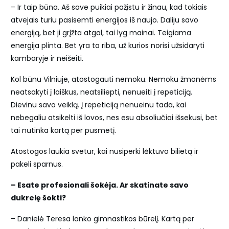
– Ir taip būna. Aš save puikiai pažįstu ir žinau, kad tokiais
atvejais turiu pasisemti energijos iš naujo. Daliju savo
energiją, bet ji grįžta atgal, tai lyg mainai. Teigiama
energija plinta. Bet yra ta riba, už kurios norisi užsidaryti
kambaryje ir neišeiti.
Kol būnu Vilniuje, atostogauti nemoku. Nemoku žmonėms
neatsakyti į laiškus, neatsiliepti, nenueiti į repeticiją.
Dievinu savo veiklą. Į repeticiją nenueinu tada, kai
nebegaliu atsikelti iš lovos, nes esu absoliučiai išsekusi, bet
tai nutinka kartą per pusmetį.
Atostogos laukia svetur, kai nusiperki lėktuvo bilietą ir
pakeli sparnus.
– Esate profesionali šokėja. Ar skatinate savo
dukrelę šokti?
– Danielė Teresa lanko gimnastikos būrelį. Kartą per