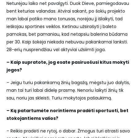
Neturėjau laiko net pavalgyti. Duok Dieve, pamiegodavau
bent keturias valandas. Atvirai sakant, po šokių projekto
man labai patiko mano tonusas, norėjau jį išlaikyti, tad
ieškojau sportinės veiklos. Ketinau užsirašyti į baleto
pamokas, bet pamaniau, kad netapsiu balerina būdama
per 30. Kaip šokėja niekada nebuvau pakankamai lanksti.
28-erių nusprendžiau vėl aktyviai užsiimti joga.
– Kaip supratote, jog esate pasiruošusi kitus mokyti
jogos?
– Jeigu turiu pakankamą žinių bagažą, mėgstu juo dalytis,
man tai turi labai didelę prasmę. Nenoriu laikyti žinių tik
sau, noriu jas skleisti. Turiu mokytojos pašaukimą.
– Ką patartumėte norintiems pradėti sportuoti, bet
stokojantiems valios?
– Reikia pradėti ne rytoj, o dabar. Žmogus turi atrasti savo