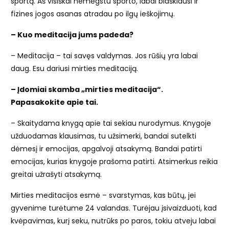
sportą. Aš visiškai nemėgstu sporto, labai blaškiausi ir
fizines jogos asanas atradau po ilgų ieškojimų.
– Kuo meditacija jums padeda?
– Meditacija – tai savęs valdymas. Jos rūšių yra labai
daug. Esu dariusi mirties meditaciją.
– Įdomiai skamba „mirties meditacija“.
Papasakokite apie tai.
– Skaitydama knygą apie tai sekiau nurodymus. Knygoje
užduodamas klausimas, tu užsimerki, bandai sutelkti
dėmesį ir emocijas, apgalvoji atsakymą. Bandai patirti
emocijas, kurias knygoje prašoma patirti. Atsimerkus reikia
greitai užrašyti atsakymą.
Mirties meditacijos esmė – svarstymas, kas būtų, jei
gyvenime turėtume 24 valandas. Turėjau įsivaizduoti, kad
kvėpavimas, kurį seku, nutrūks po paros, tokiu atveju labai