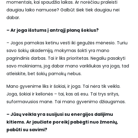
momentais, kai spaudžia laikas. Ar norėčiau praleisti
daugiau laiko namuose? Galbūt šiek tiek daugiau nei
dabar.
– Ar joga išstums į antrąjį planą šokius?
– Jogos pamokas ketinu vesti iki gegužės mėnesio. Turiu
savo šokių akademiją, mokymas šokti yra mano
pagrindinis darbas. Tai ir liks prioritetas. Negaliu pasakyti
savo mokiniams, jog dabar mano varikliukas yra joga, tad
atleiskite, bet šokių pamokų nebus.
Mano gyvenime liks ir šokiai, ir joga. Tai nėra tik veikla.
Joga, šokiai ir kelionės – tai, kas aš esu. Tai trys sritys,
suformavusios mane. Tai mano gyvenimo džiaugsmas.
– Jūsų veikla yra susijusi su energijos dalijimu
kitiems. Ar jaučiate poreikį pabėgti nuo žmonių,
pabūti su savimi?