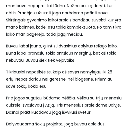
man buvo nepaprastai liūdna. Nežinojau, ką daryti, kur
dėtis. Pradėjau užsiimti joga norėdama pažinti save.
Skirtingais gyvenimo laikotarpiais bandžiau suvokti, kur yra
mano baimės, kodėl esu tokia kompleksuota. Po tam tikro
laiko man pagerėjo, tada jogą mečiau.
Buvau labai jauna, gilintis į dvasinius dalykus reikėjo laiko.
Būna labai brandžių tokio amžiaus merginų, bet aš tokia
nebuvau. Buvau šiek tiek vėjavaikė.
Tikriausiai nepatikėsite, kaip aš savęs nemylėjau iki 28-
erių. Nepasidariau nei geresnė, nei blogesnė. Priėmiau
save tokią, kokia esu.
Prie jogos sugrįžau būdama nėščia. Vėliau su trijų mėnesių
dukrele išvažiavau į Aziją. Tris mėnesius praleidome Balyje.
Dažnai praktikuodavau jogą išvykusi svetur.
Dalyvaudama šokių projekte, jogą buvau apleidusi.