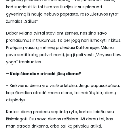
kad sugriauti iki tol turėtas iliuzijas ir susiplanuoti
gyvenimą iš naujo nebuvo paprasta, rašo „Lietuvos ryto“
žurnalas „Stilius“.
Dabar Milana tvirtai stovi ant žemės, nes žino savo
pranašumus ir trūkumus. To per jogą nori išmokyti ir kitus.
Praėjusią vasarą mėnesį praleidusi Kalifornijoje, Milana
gavo sertifikatą, patvirtinantį, jog ji gali vesti „Vinyasa flow
yoga“ treniruotes.
– Kaip šiandien atrodė jūsų diena?
– Kiekviena diena yra visiškai kitokia. Jeigu papasakočiau,
kaip šiandien atrodė mano diena, tai nebūtų kitų dienų
atspindys.
Kartais dieną pradedu septintą ryto, kartais leidžiu sau
išsimiegoti. Esu savo dienos režisierė. Aš darau tai, kas
man atrodo tinkama, arba tai, ką privalau atlikti.