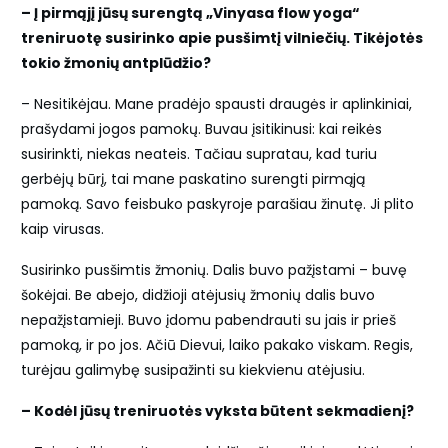
– Į pirmąjį jūsų surengtą „Vinyasa flow yoga“
treniruotę susirinko apie pusšimtį vilniečių. Tikėjotės
tokio žmonių antplūdžio?
– Nesitikėjau. Mane pradėjo spausti draugės ir aplinkiniai,
prašydami jogos pamokų. Buvau įsitikinusi: kai reikės
susirinkti, niekas neateis. Tačiau supratau, kad turiu
gerbėjų būrį, tai mane paskatino surengti pirmąją
pamoką. Savo feisbuko paskyroje parašiau žinutę. Ji plito
kaip virusas.
Susirinko pusšimtis žmonių. Dalis buvo pažįstami – buvę
šokėjai. Be abejo, didžioji atėjusių žmonių dalis buvo
nepažįstamieji. Buvo įdomu pabendrauti su jais ir prieš
pamoką, ir po jos. Ačiū Dievui, laiko pakako viskam. Regis,
turėjau galimybę susipažinti su kiekvienu atėjusiu.
– Kodėl jūsų treniruotės vyksta būtent sekmadienį?