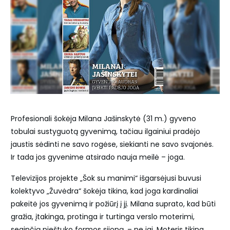
Profesionali šokėja Milana Jašinskytė (31 m.) gyveno
tobulai sustyguotą gyvenimą, tačiau ilgainiui pradėjo
jaustis sėdinti ne savo rogėse, siekianti ne savo svajonės.
Ir tada jos gyvenime atsirado nauja meilė – joga.
Televizijos projekte „Šok su manimi“ išgarsėjusi buvusi
kolektyvo „Žuvėdra“ šokėja tikina, kad joga kardinaliai
pakeitė jos gyvenimą ir požiūrį į jį. Milana suprato, kad būti
gražia, įtakinga, protinga ir turtinga verslo moterimi,
seginčią pieštuko formos sijoną, – ne jai. Moteris tikina,