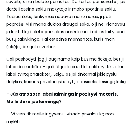
savaitę eina į baleto pamokas. Du kartus per savaitę į jos
darželį ateina šokių mokytoja ir moko sportinių šokių.
Tačiau šokių lankymas nebuvo mano noras, ji pati
paprašė. Visi mano dukros draugai šoko, o ji ne. Planavau
ją leisti tik į baleto pamokas norėdama, kad jos laikysena
būtų taisyklinga. Tai estetinis momentas, kuris man,
šokėjai, be galo svarbus.
Gali pasirodyti, jog ji auginama kaip būsima šokėja, bet ji
labai dramatiška – galbūt jai labiau tiktų aktorystė. Ji turi
labai tvirtą charakterį. Jeigu aš jai tinkamai įskiepysiu
dalykus, kuriuos privalau įskiepyti, ji pasirinks teisingą kelią.
– Jūs atrodote labai laiminga ir pozityvi moteris.
Meilė daro jus laimingą?
– Aš vien tik meile ir gyvenu. Visada privalau ką nors
mylėti.