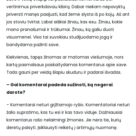
vertinimus priverkdavau kibirą. Dabar niekam nepavyktų
priversti manęs pasijusti, kad žemė slysta iš po kojų. Aš ant
jos stoviu tvirtai. Labai aiškiai žinau, kas esu. Žinau, kokie
mano pranašumai ir trūkumai. Žinau, ką galiu duoti
visuomenei. Visa tai suvokiau studijuodama jogą ir
bandydama pažinti save.
Kiekvienas, tapęs žinomas ar matomas viešumoje, nors
kartą pasmalsaus paskaitydamas komentarus apie save.
Tada gauni per veidą šlapiu skuduru ir padarai išvadas.
– Gal komentarai padeda sužinoti, ką negerai
darote?
– Komentarai neturi grįžtamojo ryšio. Komentatoriai neturi
žalio supratimo, kas tu esi ir kas tavo viduje. Dažniausiai
komentarus rašo nelaimingi žmonės. Jie nėra tie, kurių
derėtų paisyti. Įsiklausyti reikėtų į artimųjų nuomonę.