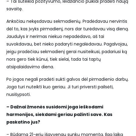
– Tai suteikia pozityvumo, leidžiančio puikiai pradėti naują
savaitę.
Anksčiau nekęsdavau sekmadienių. Pradėdavau nervintis
dėl to, kas įvyks pirmadienį, nors dar turėdavau visą dieną.
Jaudulys ir nerimas niekuo nepadėdavo, aš tai
suvokdavau, bet nieko padaryti negalėdavau. Pagalvojau,
jeigu pradėčiau sekmadienį gerai nusiteikusi, padariusi ką
nors gero tiek kūnui, tiek sielai, tada tai taptų
atsipalaidavimo diena.
Po jogos negali pradėti sukti galvos dėl pirmadienio darbų.
Joga turi nuteikti kuo geriau. Ji turi priversti pailsėti,
nusišypsoti.
– Dažnai žmonės susidomi joga ieškodami
harmonijos, siekdami geriau pažinti save. Kas
paskatino jus?
– Būdama 21-erių išgyvenau sunkų momentą. Ilgą laiką