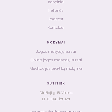
Renginiai
Kelionės
Podcast
Kontaktai
MOKYMAI
Jogos mokytojų kursai
Online jogos mokytojų kursai
Meditacijos praktikų mokymai
SUSISIEK
Didžioji g. 18, Vilnius
LT-01104, Lietuva
namaste@milanayoga.com