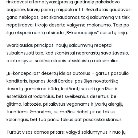
rinkdavosi alternatyvas: įprastą grietinėlę pakeisdavo
augaline, karvių pieną į migdolų ir t.t. Rezultatas gaudavosi
gana neblogas, bet skanaudamas tokį saldumyną vis tiek
nepatirdavai tikrojo deserto valgymo malonumo. Taip po
ilgų eksperimentų atsirado „B-koncepcijos“ desertų liniją.
Svarbiausias principas: naujų saldumynų receptai
subalansuoti taip, kad skanėstai neprarastų savo žavesio,
o intensyvus saldėsio skonis atsiskleistų maksimaliai.
„B-koncepcijos“ desertų idėjos autorius – garsus pasaulio
konditeris, ispanas Jordi Bordas, pasiūlęs novatorišką
desertų gaminimo būdą, leidžiantį sukurti gardžius ir
estetiškai atrodančius, bet sveikesnius desertus: be
glitimo, laktozės, pritaikytus veganams ir įvairių alergijų
turintiems žmonėms, su mažiau riebalų ir ne tokius
kaloringus, bet tuo pačiu tokius pat pasakiškai skanius.
Turbūt visos damos pritars: valgyti saldumynus ir nuo jų