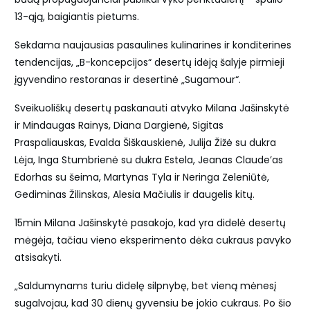
13-ąją, baigiantis pietums.
Sekdama naujausias pasaulines kulinarines ir konditerines
tendencijas, „B-koncepcijos“ desertų idėją šalyje pirmieji
įgyvendino restoranas ir desertinė „Sugamour“.
Sveikuoliškų desertų paskanauti atvyko Milana Jašinskytė
ir Mindaugas Rainys, Diana Dargienė, Sigitas
Praspaliauskas, Evalda Šiškauskienė, Julija Žižė su dukra
Lėja, Inga Stumbrienė su dukra Estela, Jeanas Claude’as
Edorhas su šeima, Martynas Tyla ir Neringa Zeleniūtė,
Gediminas Žilinskas, Alesia Mačiulis ir daugelis kitų.
15min Milana Jašinskytė pasakojo, kad yra didelė desertų
mėgėja, tačiau vieno eksperimento dėka cukraus pavyko
atsisakyti.
„Saldumynams turiu didelę silpnybę, bet vieną mėnesį
sugalvojau, kad 30 dienų gyvensiu be jokio cukraus. Po šio