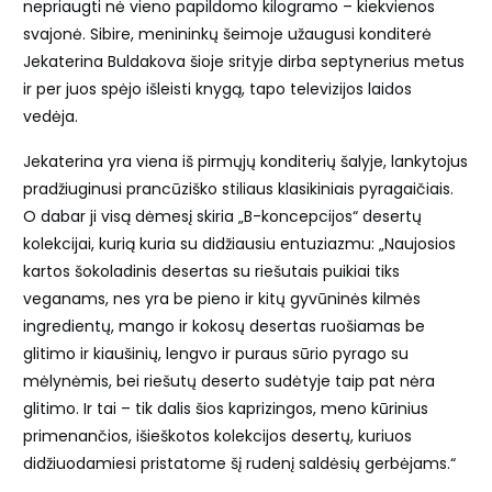
nepriaugti nė vieno papildomo kilogramo – kiekvienos
svajonė. Sibire, menininkų šeimoje užaugusi konditerė
Jekaterina Buldakova šioje srityje dirba septynerius metus
ir per juos spėjo išleisti knygą, tapo televizijos laidos
vedėja.
Jekaterina yra viena iš pirmųjų konditerių šalyje, lankytojus
pradžiuginusi prancūziško stiliaus klasikiniais pyragaičiais.
O dabar ji visą dėmesį skiria „B-koncepcijos“ desertų
kolekcijai, kurią kuria su didžiausiu entuziazmu: „Naujosios
kartos šokoladinis desertas su riešutais puikiai tiks
veganams, nes yra be pieno ir kitų gyvūninės kilmės
ingredientų, mango ir kokosų desertas ruošiamas be
glitimo ir kiaušinių, lengvo ir puraus sūrio pyrago su
mėlynėmis, bei riešutų deserto sudėtyje taip pat nėra
glitimo. Ir tai – tik dalis šios kaprizingos, meno kūrinius
primenančios, išieškotos kolekcijos desertų, kuriuos
didžiuodamiesi pristatome šį rudenį saldėsių gerbėjams.“