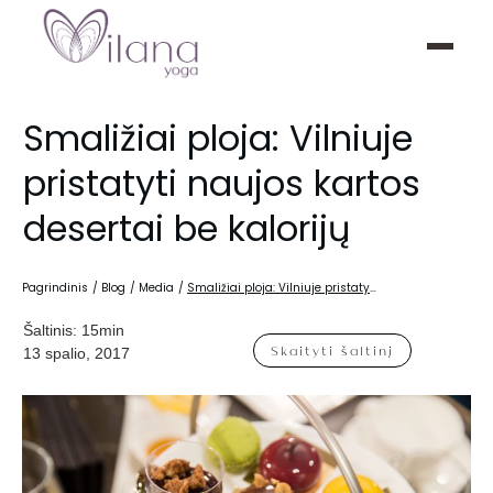
Smaližiai ploja: Vilniuje
pristatyti naujos kartos
desertai be kalorijų
Pagrindinis
/
Blog
/
Media
/
Smaližiai ploja: Vilniuje pristatyti naujos kartos desertai be kalorijų
Šaltinis:
15min
Skaityti šaltinį
13 spalio, 2017