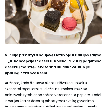
Vilniuje pristatyta naujovė Lietuvoje ir Baltijos šalyse
– „B-koncepcijos“ desertų kolekcija, kurią pagamino
desertų meistrė Jekaterina Buldakova. Kuo jie
ypatingi? Yra sveikesni!
Ar žinote, kada šie, savo skoniu ir išvaizda unikalūs,
skanėstai ragaujami su didžiausiu malonumu? Ne
ankstyvais rytais ar po sočios vakarienės, o popietę. Todėl
ir naujos kartos desertų pristatymas sveiką gyvenimo
būdą propaguojančiai publikai vyko penktadienį – spalio