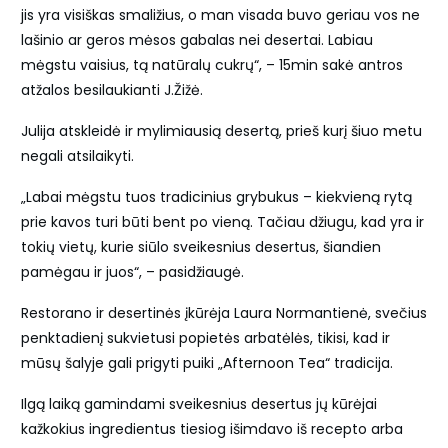
jis yra visiškas smaližius, o man visada buvo geriau vos ne
lašinio ar geros mėsos gabalas nei desertai. Labiau
mėgstu vaisius, tą natūralų cukrų“, – 15min sakė antros
atžalos besilaukianti J.Žižė.
Julija atskleidė ir mylimiausią desertą, prieš kurį šiuo metu
negali atsilaikyti.
„Labai mėgstu tuos tradicinius grybukus – kiekvieną rytą
prie kavos turi būti bent po vieną. Tačiau džiugu, kad yra ir
tokių vietų, kurie siūlo sveikesnius desertus, šiandien
pamėgau ir juos“, – pasidžiaugė.
Restorano ir desertinės įkūrėja Laura Normantienė, svečius
penktadienį sukvietusi popietės arbatėlės, tikisi, kad ir
mūsų šalyje gali prigyti puiki „Afternoon Tea“ tradicija.
Ilgą laiką gamindami sveikesnius desertus jų kūrėjai
kažkokius ingredientus tiesiog išimdavo iš recepto arba