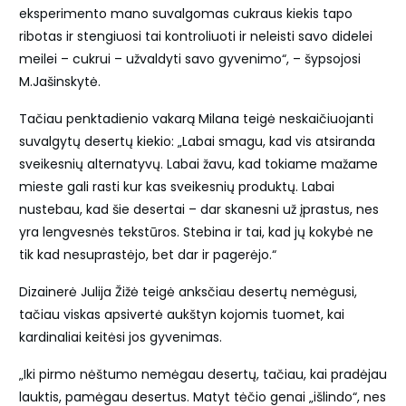
eksperimento mano suvalgomas cukraus kiekis tapo
ribotas ir stengiuosi tai kontroliuoti ir neleisti savo didelei
meilei – cukrui – užvaldyti savo gyvenimo“, – šypsojosi
M.Jašinskytė.
Tačiau penktadienio vakarą Milana teigė neskaičiuojanti
suvalgytų desertų kiekio: „Labai smagu, kad vis atsiranda
sveikesnių alternatyvų. Labai žavu, kad tokiame mažame
mieste gali rasti kur kas sveikesnių produktų. Labai
nustebau, kad šie desertai – dar skanesni už įprastus, nes
yra lengvesnės tekstūros. Stebina ir tai, kad jų kokybė ne
tik kad nesuprastėjo, bet dar ir pagerėjo.“
Dizainerė Julija Žižė teigė anksčiau desertų nemėgusi,
tačiau viskas apsivertė aukštyn kojomis tuomet, kai
kardinaliai keitėsi jos gyvenimas.
„Iki pirmo nėštumo nemėgau desertų, tačiau, kai pradėjau
lauktis, pamėgau desertus. Matyt tėčio genai „išlindo“, nes