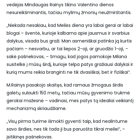
vedėjas Mindaugas Rainys tikino Valentino dienos
nesureikšminantis, tačiau mylimų žmonių neužmirštantis.
„Niekada nesakiau, kad Meilės diena yra labai gerai ar labai
blogai – šventė, kurioje kalbama apie jausmus ir svarbius
dalykus, visada bus graži. Man asmeniškai patinka ją kurtis
pačiam – nesvarbu, ar tai liepos 2-oji, ar gruodžio 1-oji, –
sakė pašnekovas, – Smagu, kad jogos pamokoje Milana
susitelkė į mūsų širdį, kurioje telpa patys gražiausi dalykai ir
kurią mums reikia branginti ne tik dvasiškai, bet ir fiziškai“.
M.Rainys pasakojo skaitęs, kad ramaus žmogaus širdis
galėtų sulaukti 150 metų, tačiau mūsų gyvenimo trukmė
gerokai mažesnė – vadinasi, mes patys tą idealiai veikiantį
mechanizmą skriaudžiame.
„Visų pirma turime išmokti gyventi taip, kad nealintume
savo širdies, nes tik tada ji bus paruošta tikrai meilei“, –
įsitikinęs pašnekovas.