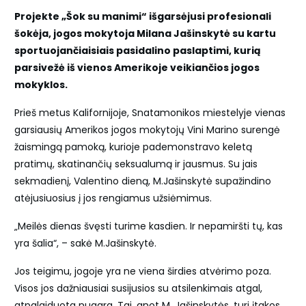
Projekte „Šok su manimi“ išgarsėjusi profesionali
šokėja, jogos mokytoja Milana Jašinskytė su kartu
sportuojančiaisiais pasidalino paslaptimi, kurią
parsivežė iš vienos Amerikoje veikiančios jogos
mokyklos.
Prieš metus Kalifornijoje, Snatamonikos miestelyje vienas
garsiausių Amerikos jogos mokytojų Vini Marino surengė
žaismingą pamoką, kurioje pademonstravo keletą
pratimų, skatinančių seksualumą ir jausmus. Su jais
sekmadienį, Valentino dieną, M.Jašinskytė supažindino
atėjusiuosius į jos rengiamus užsiėmimus.
„Meilės dienas švęsti turime kasdien. Ir nepamiršti tų, kas
yra šalia“, – sakė M.Jašinskytė.
Jos teigimu, jogoje yra ne viena širdies atvėrimo poza.
Visos jos dažniausiai susijusios su atsilenkimais atgal,
atpalaiduota nugara. Tai, anot M. Jašinskytės, turi įtakos