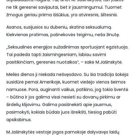
ne tik geresnei savijautai, bet ir jausmingumui. Tuomet
žmogus geriau priima iššūkius, yra atviresnis, šiltesnis.
Asanos, susijusios su dubeniu, skatina seksualumą.
Kiekvienas pratimas, pašnekovės teigimu, neša žinutę.
„Seksualinės energijos sužadinimas sportuojant egzistuoja.
Tai padeda tapti žaismingesniam, labiau savimi
pasitikinčiam, geresnės nuotaikos“, – sakė M.Jašinskytė.
Meilės dienos ji niekada nešvęsdavo. Su šia tradicija šokėja
susidūrė pernai Amerikoje, kuomet viešėjo vienos šeimos
namuose. Pora, auginanti vaikus, patikino, jog tokia šventė
– būtina ir jos galima visai nesieti su dovanų pirkimu ar
širdelių klijavimu. Galima pasišnekėti apie jausmus,
pasimokyti, kokiais būdais juos išreikšti, tiesiog pabūti
apsikabinus.
M.Jašinskytės vestoje jogos pamokoje dalyvavęs laidų