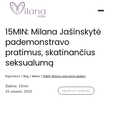
15MIN: Milana Jašinskytė
pademonstravo
pratimus, skatinančius
seksualumą
Pagrindinis
/
Blog
/
Media
/
15MIN: Milana Jašinskytė pademonstravo pratimus, skatinančius seksualumą
Šaltinis:
15min
Skaityti šaltinį
15 vasario, 2016