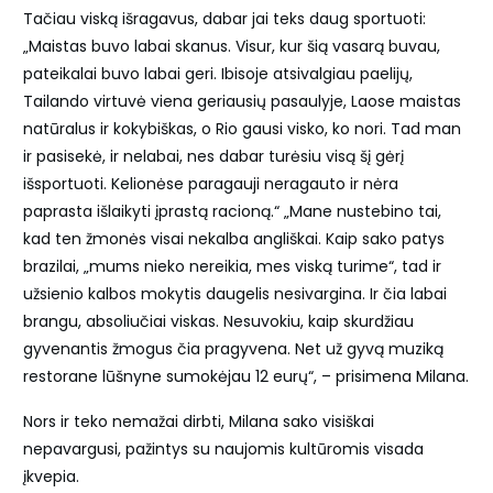
Tačiau viską išragavus, dabar jai teks daug sportuoti:
„Maistas buvo labai skanus. Visur, kur šią vasarą buvau,
pateikalai buvo labai geri. Ibisoje atsivalgiau paelijų,
Tailando virtuvė viena geriausių pasaulyje, Laose maistas
natūralus ir kokybiškas, o Rio gausi visko, ko nori. Tad man
ir pasisekė, ir nelabai, nes dabar turėsiu visą šį gėrį
išsportuoti. Kelionėse paragauji neragauto ir nėra
paprasta išlaikyti įprastą racioną.“ „Mane nustebino tai,
kad ten žmonės visai nekalba angliškai. Kaip sako patys
brazilai, „mums nieko nereikia, mes viską turime“, tad ir
užsienio kalbos mokytis daugelis nesivargina. Ir čia labai
brangu, absoliučiai viskas. Nesuvokiu, kaip skurdžiau
gyvenantis žmogus čia pragyvena. Net už gyvą muziką
restorane lūšnyne sumokėjau 12 eurų“, – prisimena Milana.
Nors ir teko nemažai dirbti, Milana sako visiškai
nepavargusi, pažintys su naujomis kultūromis visada
įkvepia.