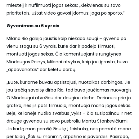
miestelį ir nufilmuoti jogos sekas: „Kiekvienas su savo
prioritetais, užtat video gavosi įdomus: joga po sporto.“
Gyvenimas su 6 vyrais
Milana Rio galėjo jaustis kaip niekada saugi – gyveno po
vienu stogu su 6 vyrais, kurie dar ir padėjo filmuoti,
montuoti jogos sekas. Čia komentuojantis rungtynes
Mindaugas Rainys, Milanai atvykus, kaip jau įprasta, buvo
„apdovanotas“ dar keletu darbų.
„Bute, kuriame buvau apsistojusi, nuotaikos darbingos. Jie
jau trečią savaitę dirba Rio, tad buvo jaučiamas nuovargis.
O Mindaugui atvežiau dar daugiau darbo. Derinausi prie jo
grafiko, nes jis pats filmuoja, montuoja mano jogos sekas.
Beje, kelionėje nutiko svarbus įvykis – čia susipažinau ir net
drauge gyvenau su savo pusbroliu Mantu Stankevičiumi.
Jis kartą man parašė žinutę į feisbuką, nes pamatė mane
per laidą „Šok su manimi“, atpažino iš pavardės. Pasirodo,