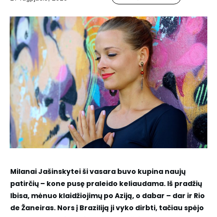
Milanai Jašinskytei ši vasara buvo kupina naujų
patirčių – kone pusę praleido keliaudama. Iš pradžių
Ibisa, mėnuo klaidžiojimų po Aziją, o dabar – dar ir Rio
de Žaneiras. Nors į Braziliją ji vyko dirbti, tačiau spėjo