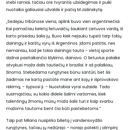
stebi ramiai, tačiau ore tvyrantis užsidegimas ir puiki
nuotaika galiausiai užvaldė ir pačią M.Jašinskytę.
„Sėdėjau tribūnose viena, aplink buvo vien argentiniečiai.
Kai pamačiau keletą lietuvaičių šaukiant Lietuvos vardą, iš
karto prisėdau šalia jų. Buvo kiek nejauku tupėti tarp tokių
dainingų ir karštų vyrų iš Argentinos. Įdomi patirtis, nes
nemaniau, kad jie tokia daininga tauta – vietoj sporte
dažnai pasitaikančio klykimo, dainavo. O lietuvius palaikė
atvykusi maža dalis tautiečių ir brazilai. Ir aš palaikiau,
žinoma. Stebėdama rungtynes būnu santūri, bet šis
žaidimas ne kartą pastatė mane ant kojų ir išprovokavo
rėkimą, – šypsosi ji. – Nuostabiai vyrai sužaidė. Tada
susimąsčiau, su kokia didele šalimi varžomės, kiek
talentingų žmonių mūsų maža šalis turi ir kaip svarbu
mažoms tautoms bent čia būti pastebėtoms.“
Taip pat Milana nusipirko bilietą į vandensvydžio
rungtynes, tačiau jų nežiūrėjo – norėjo patekti į olimpinį