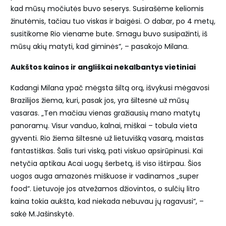
kad mūsų močiutės buvo seserys. Susirašėme keliomis
žinutėmis, tačiau tuo viskas ir baigėsi. O dabar, po 4 metų,
susitikome Rio viename bute. Smagu buvo susipažinti, iš
mūsų akių matyti, kad giminės“, – pasakojo Milana.
Aukštos kainos ir angliškai nekalbantys vietiniai
Kadangi Milana ypač mėgsta šiltą orą, išvykusi mėgavosi
Brazilijos žiema, kuri, pasak jos, yra šiltesnė už mūsų
vasaras. „Ten mačiau vienas gražiausių mano matytų
panoramų. Visur vanduo, kalnai, miškai – tobula vieta
gyventi. Rio žiema šiltesnė už lietuvišką vasarą, maistas
fantastiškas. Šalis turi viską, pati viskuo apsirūpinusi. Kai
netyčia aptikau Acai uogų šerbetą, iš viso ištirpau. Šios
uogos auga amazonės miškuose ir vadinamos „super
food“. Lietuvoje jos atvežamos džiovintos, o sulčių litro
kaina tokia aukšta, kad niekada nebuvau jų ragavusi“, –
sakė M.Jašinskytė.