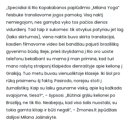
„Specialiai iš Rio Kopakabanos paplūdimio „Milana Yoga“
feisbuke transliavome jogos pamoką. Visą naktį
nemiegojom, nes gamyba vyko tos pačios dienos
vidurdienį. Tad taip ir sukomės: tik atvykus patyriau jet lag
(laiko skirtumas), viena naktis buvo skirta transliacijai,
kasdien filmavome video bei bandžiau pajusti brazilišką
gyvenimo būdą. Beje, prieš išvykdama į Rio oro uoste
telefonu bekalbant su mama ji man priminė, kad turi
mano rašytą straipsnį Klaipėdos dienraštyje apie kelionę į
Graikiją. Tuo metu buvau vienuoliktoje klasėje. Iki šiol pro
rūką prisimenu šį faktą. Pasirodo, norėjau stoti į
žurnalistiką. Kaip su laiku gauname viską, apie ką kažkada
svajojome, tiesa?“, – šypsosi. „Būtinai grįšiu kelionei po
Braziliją, ne tik Rio. Neabejoju, kad visa šalis nuostabi, su
tokia gamta kitaip ir būti negali“, – Žmonės.lt įspūdžiais
dalijosi Milana Jašinskytė.