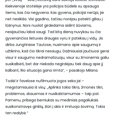
Kiekvienoje stotelėje yra policijos būdelė su apsauga
tiems, kas čia negyvena. Kas gyvena, policijai nerūpi, jie
net nesikiša. Visi gąsdino, tačiau norėjau patekti giliau į
lūšnynus. Nors nuolat girdėdama aidint šūviams,
nesijaučiau labai saugi. Tad kitą dieną nuvykau su čia
gyvenančios lietuvės draugės vyru ir patekau į vidų. Jis
dirba Jungtinėse Tautose, nusimano apie saugumą ir
užtikrino, kad čia tikrai nesaugu. Dažniausiai jaučiuosi gerai
visur ir saugumo nedramatizuoju, visur su žmonėmis galiu
susikalbėti, bet dar niekada negirdėjau tiek daug apie jį
kalbant, Rio situacija gana rimta“, – pasakojo Milana.
Todėl ir favelose nufilmuota jogos seka jai –
mėgstamiausia iš visų: „Aplinka tokia tikra, žmonės tikri,
problemos, skausmas ir nusikalstamumas – taip pat.
Pamenu, pribėga berniukas su mediniais pagaliukais
susikonstravęs ginklą, žiūri į akis ir imituoja šovimą. Tokia
ten realybė.“