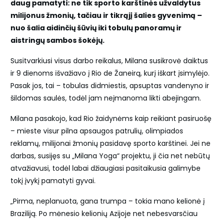
daug pamatyti: ne tik sporto karštinės užvaldytus
milijonus žmonių, tačiau ir tikrąjį šalies gyvenimą –
nuo šalia aidinčių šūvių iki tobulų panoramų ir
aistringų sambos šokėjų.
Susitvarkiusi visus darbo reikalus, Milana susikrovė daiktus
ir 9 dienoms išvažiavo į Rio de Žaneirą, kurį iškart įsimylėjo.
Pasak jos, tai – tobulas didmiestis, apsuptas vandenyno ir
šildomas saulės, todėl jam neįmanoma likti abejingam.
Milana pasakojo, kad Rio žaidynėms kaip reikiant pasiruošę
– mieste visur pilna apsaugos patrulių, olimpiados
reklamų, milijonai žmonių pasidavę sporto karštinei. Jei ne
darbas, susijęs su „Milana Yoga“ projektu, ji čia net nebūtų
atvažiavusi, todėl labai džiaugiasi pasitaikusia galimybe
tokį įvykį pamatyti gyvai.
„Pirma, neplanuota, gana trumpa – tokia mano kelionė į
Braziliją. Po mėnesio kelionių Azijoje net nebesvarsčiau