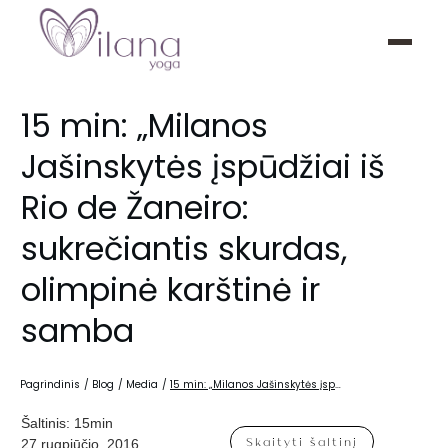
15 min: „Milanos
Jašinskytės įspūdžiai iš
Rio de Žaneiro:
sukrečiantis skurdas,
olimpinė karštinė ir
samba
Pagrindinis
/
Blog
/
Media
/
15 min: „Milanos Jašinskytės įspūdžiai iš Rio de Žaneiro: sukrečiantis skurdas, olimpinė karštinė ir samba
Šaltinis:
15min
Skaityti šaltinį
27 rugpjūčio, 2016