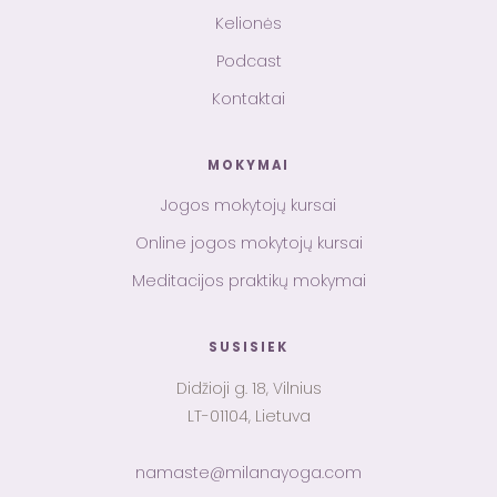
Kelionės
Podcast
Kontaktai
MOKYMAI
Jogos mokytojų kursai
Online jogos mokytojų kursai
Meditacijos praktikų mokymai
SUSISIEK
Didžioji g. 18, Vilnius
LT-01104, Lietuva
namaste@milanayoga.com