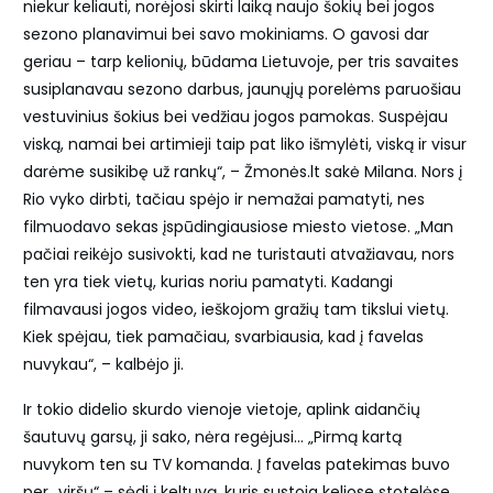
niekur keliauti, norėjosi skirti laiką naujo šokių bei jogos
sezono planavimui bei savo mokiniams. O gavosi dar
geriau – tarp kelionių, būdama Lietuvoje, per tris savaites
susiplanavau sezono darbus, jaunųjų porelėms paruošiau
vestuvinius šokius bei vedžiau jogos pamokas. Suspėjau
viską, namai bei artimieji taip pat liko išmylėti, viską ir visur
darėme susikibę už rankų“, – Žmonės.lt sakė Milana. Nors į
Rio vyko dirbti, tačiau spėjo ir nemažai pamatyti, nes
filmuodavo sekas įspūdingiausiose miesto vietose. „Man
pačiai reikėjo susivokti, kad ne turistauti atvažiavau, nors
ten yra tiek vietų, kurias noriu pamatyti. Kadangi
filmavausi jogos video, ieškojom gražių tam tikslui vietų.
Kiek spėjau, tiek pamačiau, svarbiausia, kad į favelas
nuvykau“, – kalbėjo ji.
Ir tokio didelio skurdo vienoje vietoje, aplink aidančių
šautuvų garsų, ji sako, nėra regėjusi… „Pirmą kartą
nuvykom ten su TV komanda. Į favelas patekimas buvo
per „viršų“ – sėdi į keltuvą, kuris sustoja keliose stotelėse.