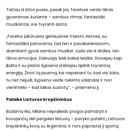
Tačiau iš kitos pusės, pasak jos, favelose verda tikras
gyvenimas, kuriame – sambos ritmai, fantastiški
muzikantai, ore tvyranti aistra.
„Favelos įsikūrusios geriausiose miesto vietose, su
fantastiška panorama, tad ten ir pavakarieniavom,
skambant gyvai sambos muzikai. Juda visi iš širdies, ten
tikros emocijos. Dainuoja, kiek balsai leidžia. Stovėjau kaip
įkalta ir su plačia šypsena stebėjau aplink tvyrančią
energiją. Žinot tą jausmą, kai nepaisant to, kad visi šoka,
tu net nejudi, šypsena veide nekinta valandas ir nori
vienintelio – kad laikas sustotų“, – prisimena ji.
Palaikė Lietuvos krepšininkus
Būdama Rio, Milana nepraleido progos pamatyti ir
kovojančių dėl pergalės lietuvių – pavyko patekti į Lietuvos
krepšininkų kovą su Argentina. Ir nors paprastai ji sportą