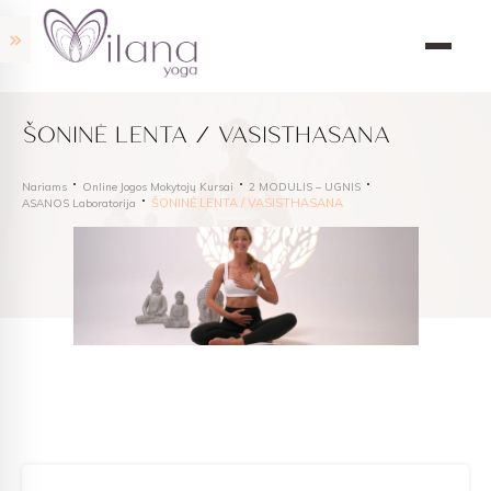
ŠONINĖ LENTA / VASISTHASANA
Nariams
Online Jogos Mokytojų Kursai
2 MODULIS – UGNIS
ŠONINĖ LENTA / VASISTHASANA
ASANOS Laboratorija