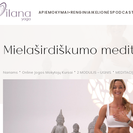
APIE
MOKYMAI
RENGINIAI
KELIONĖS
PODCAS
▾
Mielaširdiškumo medi
Nariams
Online Jogos Mokytojų Kursai
2 MODULIS – UGNIS
MEDITACI