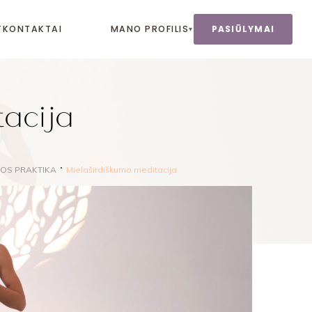
T
KONTAKTAI
MANO PROFILIS
PASIŪLYMAI
▾
tacija
JOS PRAKTIKA
Mielaširdiškumo meditacija