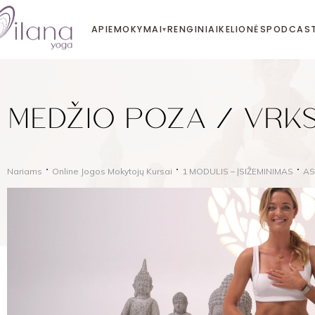
APIE
MOKYMAI
RENGINIAI
KELIONĖS
PODCAS
▾
MEDŽIO POZA / VRK
Nariams
Online Jogos Mokytojų Kursai
1 MODULIS – ĮSIŽEMINIMAS
AS