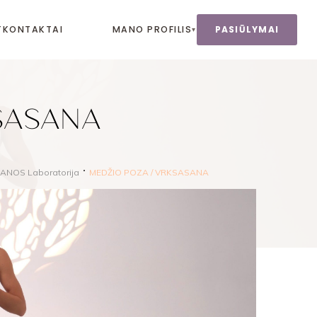
T
KONTAKTAI
MANO PROFILIS
PASIŪLYMAI
▾
SASANA
ANOS Laboratorija
MEDŽIO POZA / VRKSASANA