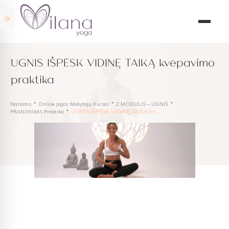
UGNIS IŠPĖSK VIDINĘ TAIKĄ kvėpavimo
praktika
Nariams
Online Jogos Mokytojų Kursai
2 MODULIS – UGNIS
UGNIS IŠPĖSK VIDINĘ TAIKĄ kvėpavimo praktika
PRANAYAMA Praktika