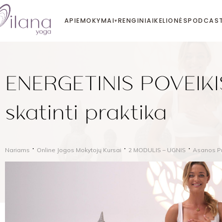
APIE
MOKYMAI
RENGINIAI
KELIONĖS
PODCAS
▾
ENERGETINIS POVEIKI
skatinti praktika
Nariams
Online Jogos Mokytojų Kursai
2 MODULIS – UGNIS
Asanos Pr