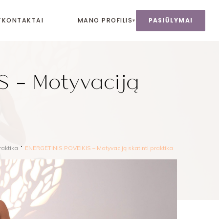
T
KONTAKTAI
MANO PROFILIS
PASIŪLYMAI
▾
S – Motyvaciją
aktika
ENERGETINIS POVEIKIS – Motyvaciją skatinti praktika