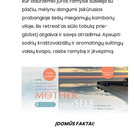
kur viduržemio jūros ramybė susilieja su
plačiu, mėlynu dangumi. Įsikūrusios
prabangioje šešių miegamųjų kambarių
viloje, šis retreat'as siūlo tobulą prie-
globstį atgaivai ir savęs atradimui. Apsupti
sodrių kraštovaizdžių ir aromatingų sultingų
vaisių kvapo, rasite ramybę ir įkvėpimą.
ĮDOMŪS FAKTAI: