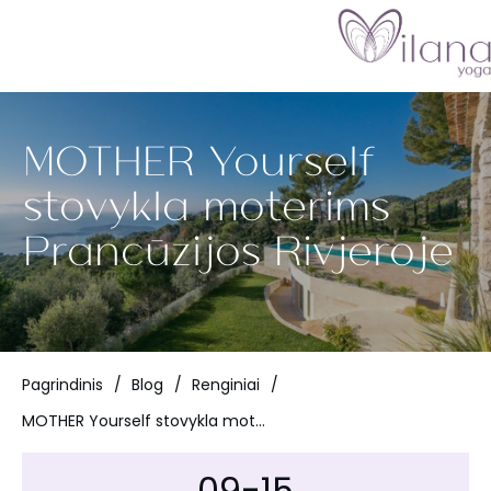
MOTHER Yourself
stovykla moterims
Prancūzijos Rivjeroje
Pagrindinis
/
Blog
/
Renginiai
/
MOTHER Yourself stovykla moterims Prancūzijos Rivjeroje
09-15