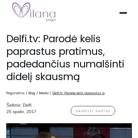
Delfi.tv: Parodė kelis
paprastus pratimus,
padedančius numalšinti
didelį skausmą
Pagrindinis
/
Blog
/
Media
/
Delfi.tv: Parodė kelis paprastus pratimus, padedančius numalšinti didelį skausmą
Šaltinis:
Delfi
Skaityti šaltinį
25 spalio, 2017