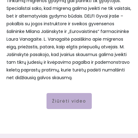
Tinkamą migrenos gydymą gali parinkti tik gydytojas.
Specialistai sako, kad migreną galima įveikti ne tik vaistais,
bet ir alternatyviais gydymo būdais. DELFI Gyvai įraše –
pokalbis su jogos instruktore ir sveikos gyvensenos
šalininke Milana Jašinskyte ir „Eurovaistinės“ farmacininke
Laura Vanagaite. L. Vanagaitė paaiškino apie migrenos
eigą, priežastis, patarė, kaip elgtis priepuolių atvejais. M.
Jašinskytė pasakojo, kad įvairius skausmus galima įveikti
tam tikrų judesių ir kvėpavimo pagalba ir pademonstravo
keletą paprastų pratimų, kurie turėtų padėti numalšinti
net didžiausią galvos skausmą.
Žiūrėti video