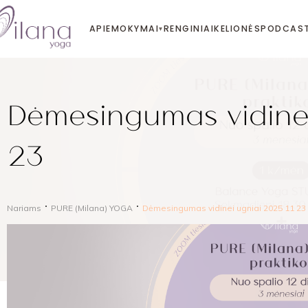
APIE
MOKYMAI
RENGINIAI
KELIONĖS
PODCAS
▾
Dėmesingumas vidinei
23
Nariams
PURE (Milana) YOGA
Dėmesingumas vidinei ugniai 2025 11 23