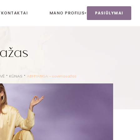
T
KONTAKTAI
MANO PROFILIS
PASIŪLYMAI
▾
ažas
VĖ
KŪNAS
ABHYANGA – savimasažas