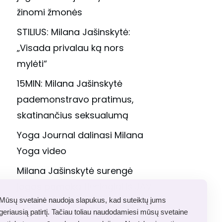
žinomi žmonės
STILIUS: Milana Jašinskytė:
„Visada privalau ką nors
mylėti“
15MIN: Milana Jašinskytė
pademonstravo pratimus,
skatinančius seksualumą
Yoga Journal dalinasi Milana
Yoga video
Milana Jašinskytė surengė
jogos pamoką tiesiogiai iš JAV
Mūsų svetainė naudoja slapukus, kad suteiktų jums
geriausią patirtį. Tačiau toliau naudodamiesi mūsų svetaine