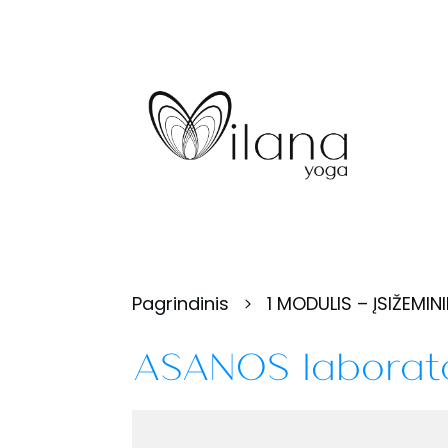
Pagrindinis
1 MODULIS – ĮSIŽEMIN
ASANOS laborato