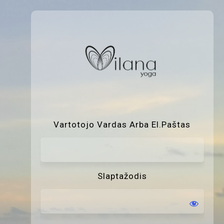
P
Vartotojo Vardas Arba El.paštas
Slaptažodis