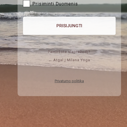
Prisiminti Duomenis
Pamiršote slaptažodį?
← Atgal į Milana Yoga
Privatumo politika