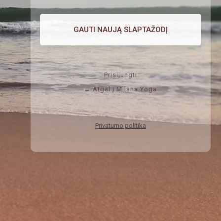
Prisijungti
← Atgal į Milana Yoga
Privatumo politika