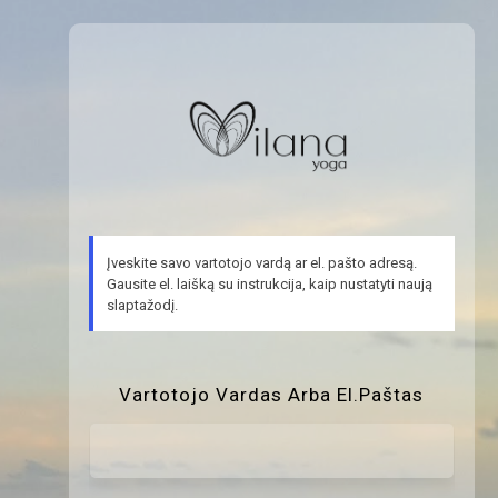
P
s
Įveskite savo vartotojo vardą ar el. pašto adresą.
Gausite el. laišką su instrukcija, kaip nustatyti naują
slaptažodį.
Vartotojo Vardas Arba El.paštas