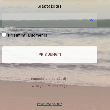
Slaptažodis
Prisiminti Duomenis
Pamiršote slaptažodį?
← Atgal į Milana Yoga
Privatumo politika