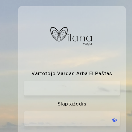
P
Vartotojo Vardas Arba El.paštas
Slaptažodis