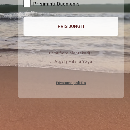
Prisiminti Duomenis
Pamiršote slaptažodį?
← Atgal į Milana Yoga
Privatumo politika