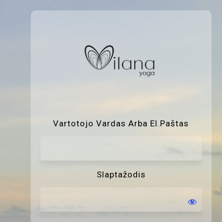
P
Vartotojo Vardas Arba El.paštas
Slaptažodis