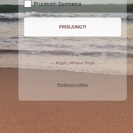
Prisiminti Duomenis
Pamiršote slaptažodį?
← Atgal į Milana Yoga
Privatumo politika