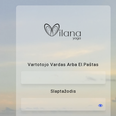
P
Vartotojo Vardas Arba El.paštas
Slaptažodis