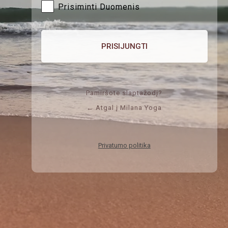
Prisiminti Duomenis
Pamiršote slaptažodį?
← Atgal į Milana Yoga
Privatumo politika