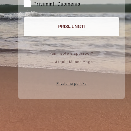
Prisiminti Duomenis
Pamiršote slaptažodį?
← Atgal į Milana Yoga
Privatumo politika