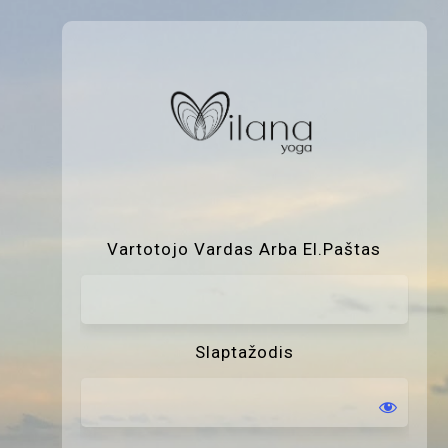
P
Vartotojo Vardas Arba El.paštas
Slaptažodis