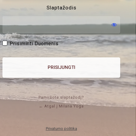
Slaptažodis
Prisiminti Duomenis
Pamiršote slaptažodį?
← Atgal į Milana Yoga
Privatumo politika