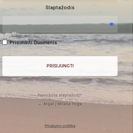
Slaptažodis
Prisiminti Duomenis
Pamiršote slaptažodį?
← Atgal į Milana Yoga
Privatumo politika