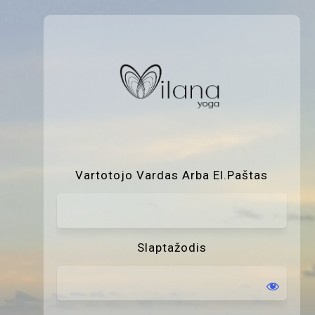
P
Vartotojo Vardas Arba El.paštas
Slaptažodis