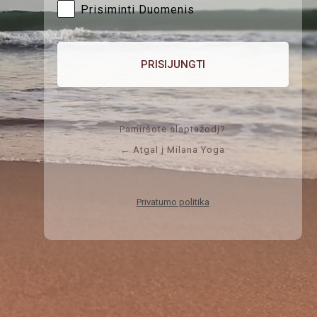
Prisiminti Duomenis
Pamiršote slaptažodį?
← Atgal į Milana Yoga
Privatumo politika