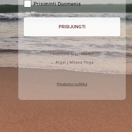
Prisiminti Duomenis
Pamiršote slaptažodį?
← Atgal į Milana Yoga
Privatumo politika