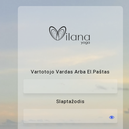
P
Vartotojo Vardas Arba El.paštas
Slaptažodis