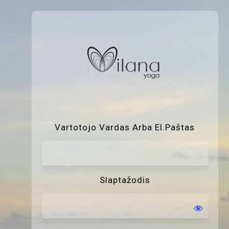
P
Vartotojo Vardas Arba El.paštas
Slaptažodis