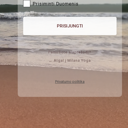
Prisiminti Duomenis
Pamiršote slaptažodį?
← Atgal į Milana Yoga
Privatumo politika