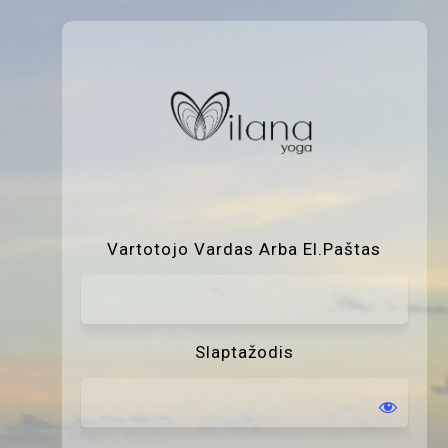
P
Vartotojo Vardas Arba El.paštas
Slaptažodis