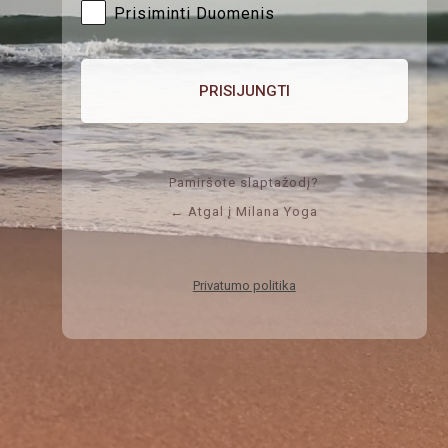
Prisiminti Duomenis
Pamiršote slaptažodį?
← Atgal į Milana Yoga
Privatumo politika