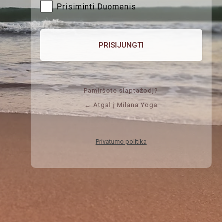
Prisiminti Duomenis
Pamiršote slaptažodį?
← Atgal į Milana Yoga
Privatumo politika