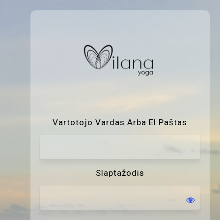
P
Vartotojo Vardas Arba El.paštas
Slaptažodis