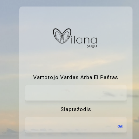
P
Vartotojo Vardas Arba El.paštas
Slaptažodis