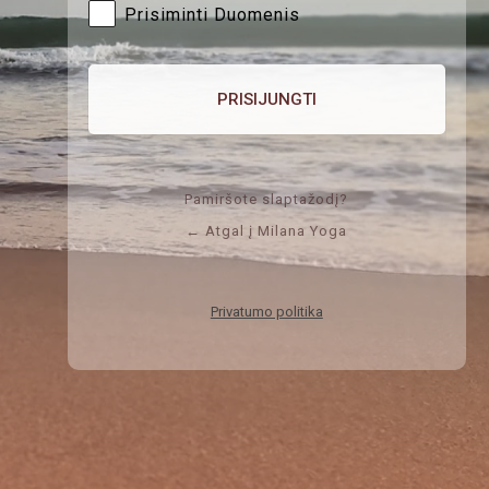
Prisiminti Duomenis
Pamiršote slaptažodį?
← Atgal į Milana Yoga
Privatumo politika