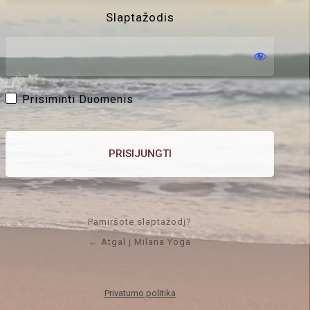
Slaptažodis
Prisiminti Duomenis
Pamiršote slaptažodį?
← Atgal į Milana Yoga
Privatumo politika