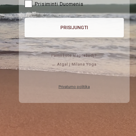
Prisiminti Duomenis
Pamiršote slaptažodį?
← Atgal į Milana Yoga
Privatumo politika