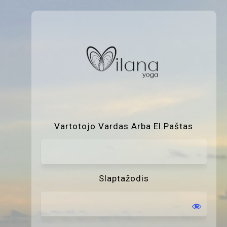
P
Vartotojo Vardas Arba El.paštas
Slaptažodis