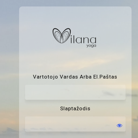
P
Vartotojo Vardas Arba El.paštas
Slaptažodis