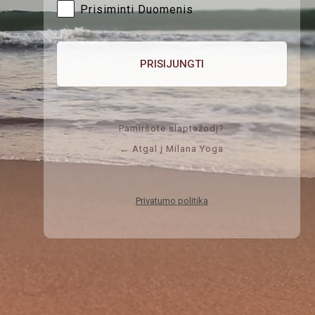
Prisiminti Duomenis
Pamiršote slaptažodį?
← Atgal į Milana Yoga
Privatumo politika