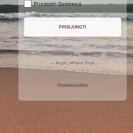
Prisiminti Duomenis
Pamiršote slaptažodį?
← Atgal į Milana Yoga
Privatumo politika