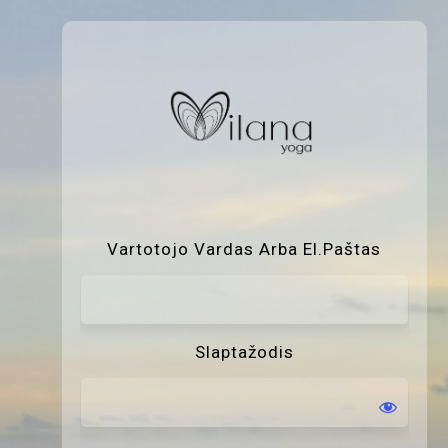
P
Vartotojo Vardas Arba El.paštas
Slaptažodis