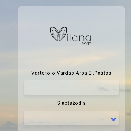
P
Vartotojo Vardas Arba El.paštas
Slaptažodis