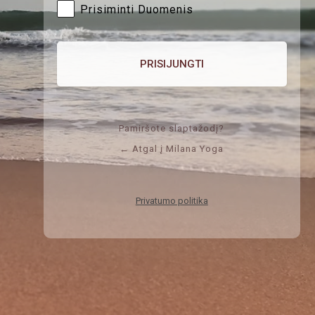
Prisiminti Duomenis
Pamiršote slaptažodį?
← Atgal į Milana Yoga
Privatumo politika