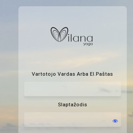
P
Vartotojo Vardas Arba El.paštas
Slaptažodis