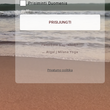
Prisiminti Duomenis
Pamiršote slaptažodį?
← Atgal į Milana Yoga
Privatumo politika