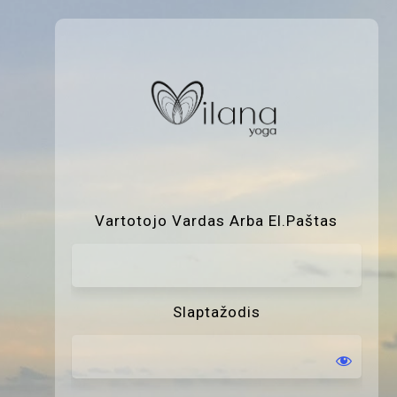
P
Vartotojo Vardas Arba El.paštas
Slaptažodis