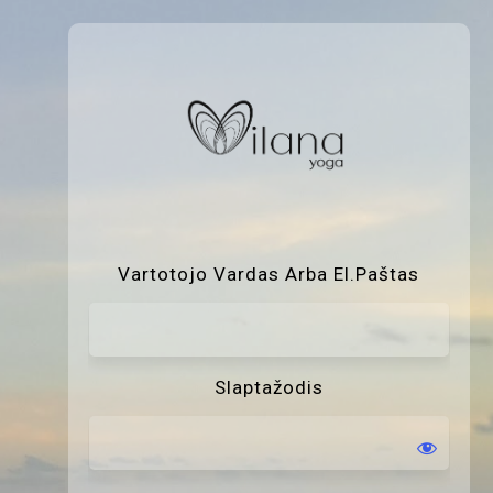
P
Vartotojo Vardas Arba El.paštas
Slaptažodis