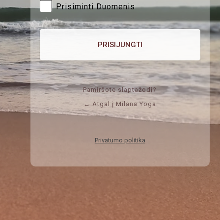
Prisiminti Duomenis
Pamiršote slaptažodį?
← Atgal į Milana Yoga
Privatumo politika