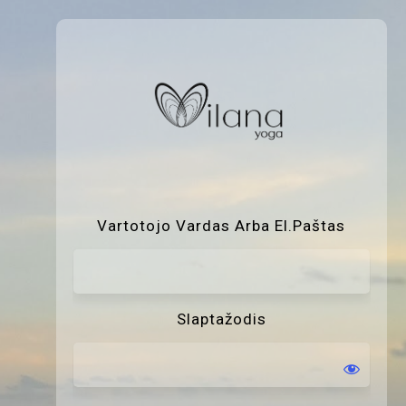
P
Vartotojo Vardas Arba El.paštas
Slaptažodis