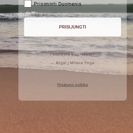
Prisiminti Duomenis
Pamiršote slaptažodį?
← Atgal į Milana Yoga
Privatumo politika