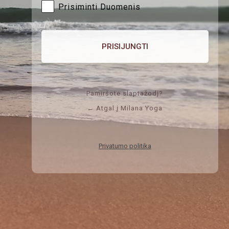
Prisiminti Duomenis
Pamiršote slaptažodį?
← Atgal į Milana Yoga
Privatumo politika