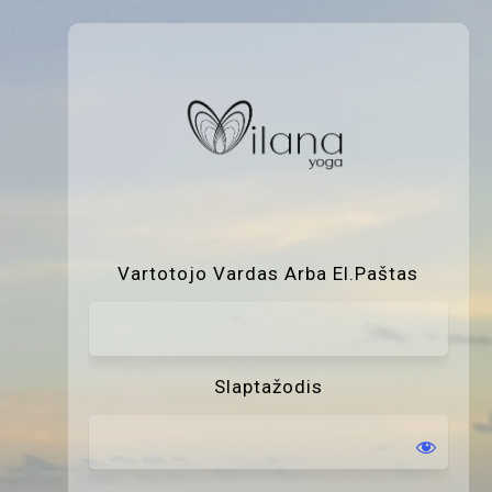
P
Vartotojo Vardas Arba El.paštas
Slaptažodis