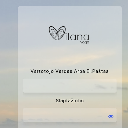
P
Vartotojo Vardas Arba El.paštas
Slaptažodis