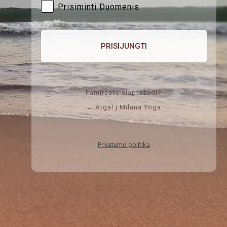
Prisiminti Duomenis
Pamiršote slaptažodį?
← Atgal į Milana Yoga
Privatumo politika