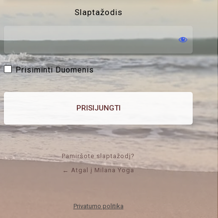
Slaptažodis
Prisiminti Duomenis
Pamiršote slaptažodį?
← Atgal į Milana Yoga
Privatumo politika