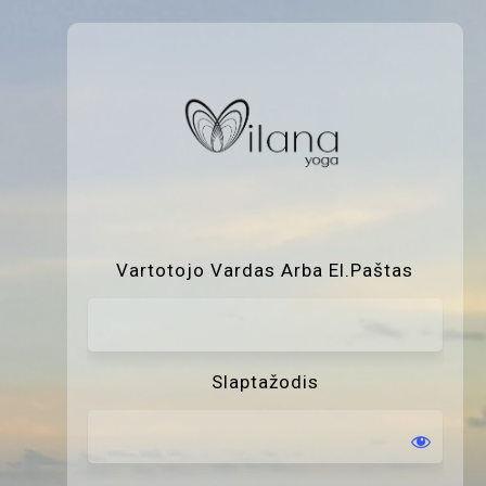
P
Vartotojo Vardas Arba El.paštas
Slaptažodis